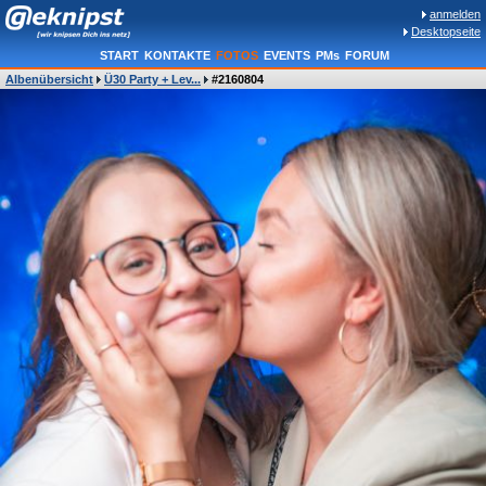
anmelden
Desktopseite
START
KONTAKTE
FOTOS
EVENTS
PMs
FORUM
Albenübersicht
Ü30 Party + Lev...
#2160804