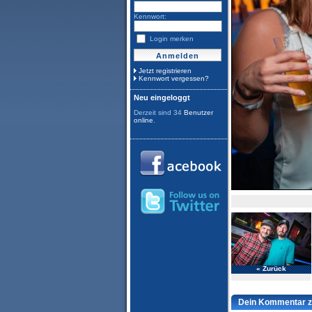
Kennwort:
Login merken
Jetzt registrieren
Kennwort vergessen?
Neu eingeloggt
Derzeit sind 34
Benutzer
online
.
« Zurück
Dein Kommentar z