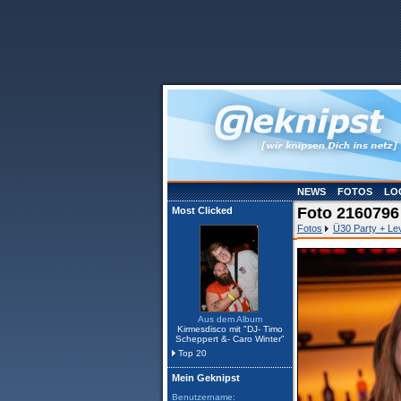
NEWS
FOTOS
LO
Foto 2160796
Most Clicked
Fotos
Ü30 Party + Le
Aus dem Album
Kirmesdisco mit "DJ- Timo
Scheppert &- Caro Winter"
Top 20
Mein Geknipst
Benutzername: