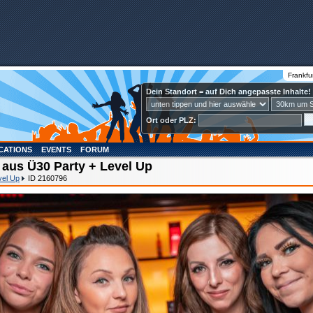
Frankfu
Dein Standort = auf Dich angepasste Inhalte!
Ort oder PLZ:
CATIONS
EVENTS
FORUM
 aus Ü30 Party + Level Up
vel Up
ID 2160796