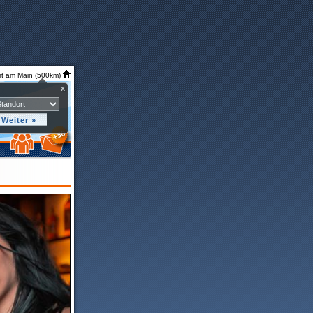
rt am Main (500km)
x