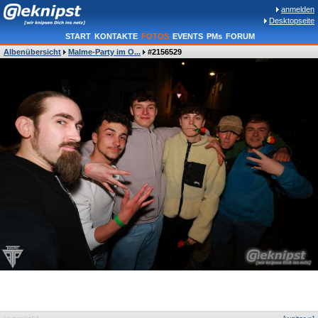
anmelden
Desktopseite
START
KONTAKTE
FOTOS
EVENTS
PMs
FORUM
Albenübersicht
Malme-Party im O...
#2156529