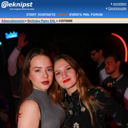
anmelden
Desktopseite
START
KONTAKTE
FOTOS
EVENTS
PMs
FORUM
Albenübersicht
Birthday Party XXL
#1970089