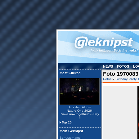
NEWS
FOTOS
LO
Foto 1970083
Most Clicked
Fotos
Birthday Party
Aus dem Album
Nature One 2026-
"rave.now.together."- - Day
II
Top 20
Mein Geknipst
Benutzername: