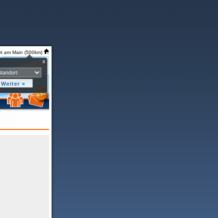
rt am Main (500km)
x