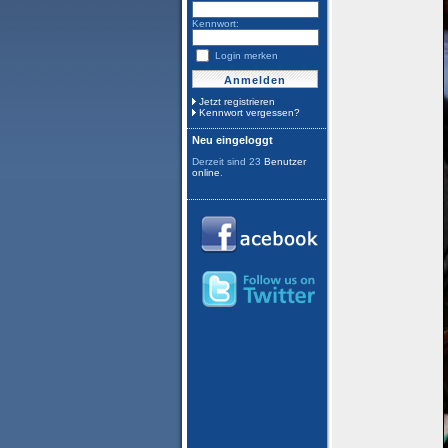
Kennwort:
Login merken
Jetzt registrieren
Kennwort vergessen?
Neu eingeloggt
Derzeit sind 23
Benutzer
online
.