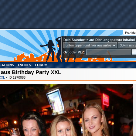
Frankfu
Dein Standort = auf Dich angepasste Inhalte!
Ort oder PLZ:
CATIONS
EVENTS
FORUM
 aus Birthday Party XXL
 XXL
ID 1970083