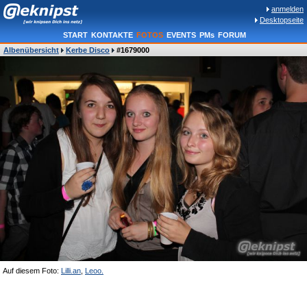
anmelden
Desktopseite
START
KONTAKTE
FOTOS
EVENTS
PMs
FORUM
Albenübersicht
Kerbe Disco
#1679000
Auf diesem Foto:
Lilli.an
,
Leoo.