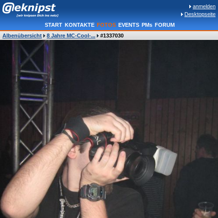
anmelden
Desktopseite
START
KONTAKTE
FOTOS
EVENTS
PMs
FORUM
Albenübersicht
8 Jahre MC-Cool-...
#1337030