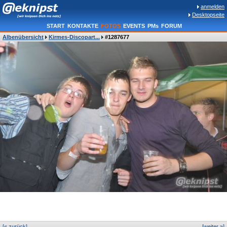
anmelden
Desktopseite
START
KONTAKTE
FOTOS
EVENTS
PMs
FORUM
Albenübersicht
Kirmes-Discopart...
#1287677
[« zurück]
[weiter »]