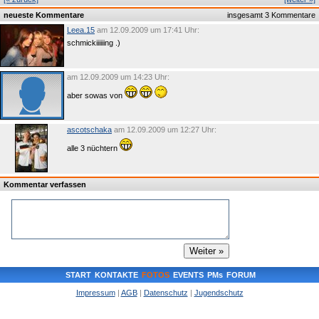
neueste Kommentare
insgesamt 3 Kommentare
Leea.15
am 12.09.2009 um 17:41 Uhr:
schmickiiiiiing .)
am 12.09.2009 um 14:23 Uhr:
aber sowas von
ascotschaka
am 12.09.2009 um 12:27 Uhr:
alle 3 nüchtern
Kommentar verfassen
START
KONTAKTE
FOTOS
EVENTS
PMs
FORUM
Impressum
|
AGB
|
Datenschutz
|
Jugendschutz